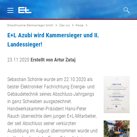
Erhardt+Leimer Elektroanlagen GmbH
Über uns
Presse
Über uns
E+L Azubi wird Kammersieger und II.
Landessieger!
Dienstleistungen
23.11.2020
Erstellt von Artur Zataj
Service
Zertifikate
Sebastian Schönle wurde am 22.10.2020 als
bester Elektroniker Fachrichtung Energie- und
Gebäudetechnik seines Abschluss-Jahrgangs
Karriere
in ganz Schwaben ausgezeichnet.
Handwerkskammer-Präsident Hans-Peter
Kontakt
Rauch überreichte dem jungen E+L-Mitarbeiter,
der seit Abschluss seiner verkürzten
Ausbildung im August übernommen wurde und