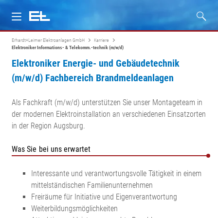
Erhardt+Leimer Elektroanlagen GmbH
Karriere
Über uns
Elektroniker Informations- & Telekomm.-technik (m/w/d)
Elektroniker Energie- und Gebäudetechnik
Dienstleistungen
(m/w/d) Fachbereich Brandmeldeanlagen
Service
Als Fachkraft (m/w/d) unterstützen Sie unser Montageteam in
der modernen Elektroinstallation an verschiedenen Einsatzorten
Zertifikate
in der Region Augsburg.
Was Sie bei uns erwartet
Karriere
Interessante und verantwortungsvolle Tätigkeit in einem
Kontakt
mittelständischen Familienunternehmen
Freiräume für Initiative und Eigenverantwortung
Weiterbildungsmöglichkeiten